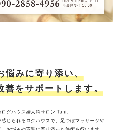
OPEN 10:00～16:00
※最終受付 15:00
お悩みに寄り添い、
改善をサポートします。
ログハウス婦人科サロン Tahi。
が感じられるログハウスで、足つぼマッサージや
ど、お悩みや不調に寄り添った施術を行います。