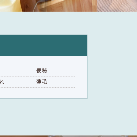
便秘
れ
薄毛