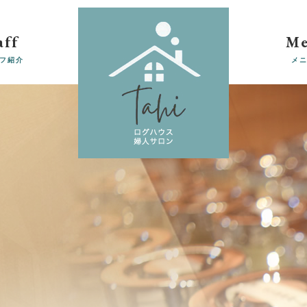
aff
M
フ紹介
メ