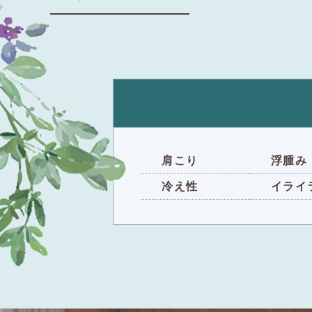
肩こり
浮腫み
冷え性
イライ