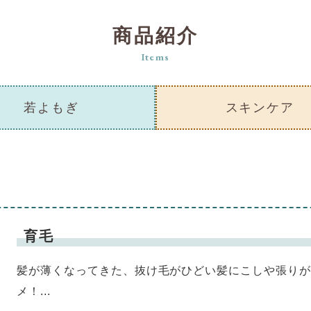
商品紹介
Items
若よもぎ
スキンケア
育毛
髪が薄くなってきた、抜け毛がひどい髪にこしや張り
メ！...