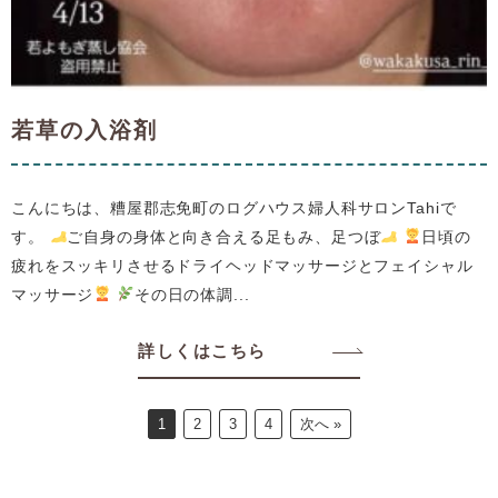
若草の入浴剤
こんにちは、糟屋郡志免町のログハウス婦人科サロンTahiで
す。
ご自身の身体と向き合える足もみ、足つぼ
日頃の
疲れをスッキリさせるドライヘッドマッサージとフェイシャル
マッサージ
その日の体調...
詳しくはこちら
1
2
3
4
次へ »