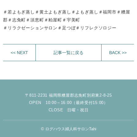
＃若よもぎ蒸し＃黄土よもぎ蒸し＃よもぎ蒸し＃福岡市＃糟屋
郡＃志免町＃須恵町＃粕屋町＃宇美町
＃リラクゼーションサロン＃足つぼ＃リフレクソロジー
<< NEXT
記事一覧に戻る
BACK >>
〒811-2231 福岡県糟屋郡志免町別府東2-8-25
OPEN 10:00～16:00（最終受付15:00）
CLOSE 日曜・祝日
© ログハウス婦人科サロンTahi