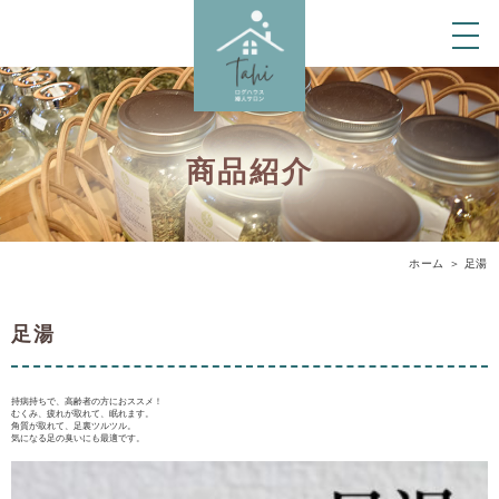
商品紹介
ホーム
＞ 足湯
足湯
持病持ちで、高齢者の方におススメ！

むくみ、疲れが取れて、眠れます。

角質が取れて、足裏ツルツル。

気になる足の臭いにも最適です。